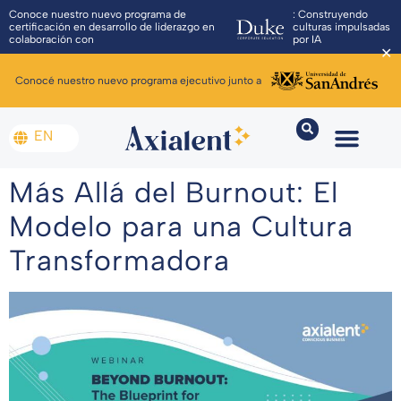
Conoce nuestro nuevo programa de
: Construyendo
certificación en desarrollo de liderazgo en
culturas impulsadas
colaboración con
por IA
✕
Conocé nuestro nuevo programa ejecutivo junto a
EN
Más Allá del Burnout: El
Modelo para una Cultura
Transformadora