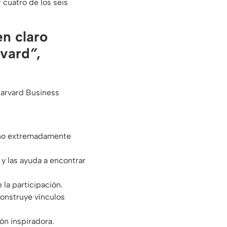
 cuatro de los seis
en claro
rvard
”
,
Harvard Business
peño extremadamente
 y las ayuda a encontrar
 la participación.
 construye vínculos
ión inspiradora.