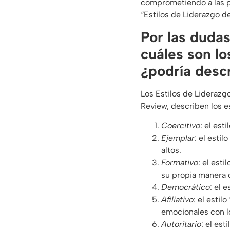
comprometiendo a las pe
“Estilos de Liderazgo de
Por las dudas
cuáles son lo
¿podría descr
Los Estilos de Liderazg
Review, describen los es
Coercitivo
: el est
Ejemplar
: el esti
altos.
Formativo
: el est
su propia manera d
Democrático
: el 
Afiliativo
: el estil
emocionales con 
Autoritario
: el es