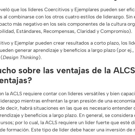
eveló que los líderes Coercitivos y Ejemplares pueden ser efi
s al combinarse con los otros cuatro estilos de liderazgo. Si
mpacto más negativo en los seis componentes de la cultura org
abilidad, Estándares, Recompensas, Claridad y Compromiso).
citivo y Ejemplar pueden crear resultados a corto plazo, los lí
ueden generar aprendizaje y beneficios a largo plazo (por ej.,
 (
Design Thinking
).
cho sobre las ventajas de la ALC
entajas?
 la ACLS requiere contar con líderes versátiles y bien capac
de liderazgo mientras enfrentan la gran presión de una economí
de decir, habrá situaciones en las que es necesario entender q
endizaje y beneficios a largo plazo. En general, se considera
rsos; por lo cual, la ACLS requiere un líder fuerte que esté 
 de formación. Este tipo de líder debe hacer una inversión de 