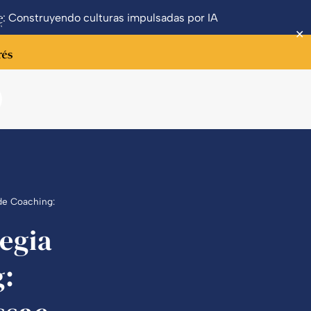
: Construyendo culturas impulsadas por IA
✕
 de Coaching:
tegia
g: