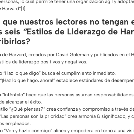
rsonas, lo cual permite tener una organización ágil y adoptar
 Harvard”[1].
 que nuestros lectores no tengan 
s seis
“
Estilos de Liderazgo de Ha
ibirlos?
o de Harvard, creados por David Goleman y publicados en el 
tilos de liderazgo positivos y negativos:
ilo “Haz lo que digo” busca el cumplimiento inmediato.
lo “¡Haz lo que hago, ahora!” establece estándares de desem
ilo “Inténtalo” hace que las personas asuman responsabilidades
e alcanzar el éxito.
estilo “¿Qué piensas?” crea confianza y compromiso a través de
o “Las personas son la prioridad” crea armonía & significado, y
los empleados.
tilo “Ven y hazlo conmigo” alinea y empodera en torno a una vis