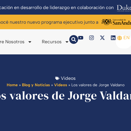
ación en desarrollo de liderazgo en colaboración con
océ nuestro nuevo programa ejecutivo junto a
EN
re Nosotros
Recursos
Videos
Home
»
Blog y Noticias
»
Videos
»
Los valores de Jorge Valdano
s valores de Jorge Vald