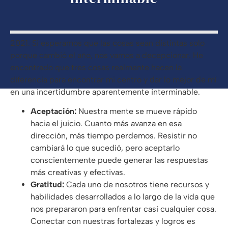
2021. Si esperamos que las cosas sean distintas solo
porque cambió el año, nos vamos a decepcionar. He
encontrado que tres cosas realmente hacen la
diferencia para encontrar mi centro y dar lo mejor de mí
en una incertidumbre aparentemente interminable.
Aceptación:
Nuestra mente se mueve rápido
hacia el juicio. Cuanto más avanza en esa
dirección, más tiempo perdemos. Resistir no
cambiará lo que sucedió, pero aceptarlo
conscientemente puede generar las respuestas
más creativas y efectivas.
Gratitud:
Cada uno de nosotros tiene recursos y
habilidades desarrollados a lo largo de la vida que
nos prepararon para enfrentar casi cualquier cosa.
Conectar con nuestras fortalezas y logros es