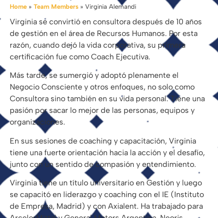
Home
»
Team Members
»
Virginia Alemandi
Virginia se convirtió en consultora después de 10 años
de gestión en el área de Recursos Humanos. Por esta
razón, cuando dejó la vida corporativa, su primera
certificación fue como Coach Ejecutiva.​
Más tarde, se sumergió y adoptó plenamente el
Negocio Consciente y otros enfoques, no solo como
Consultora sino también en su vida personal. Tiene una
pasión por sacar lo mejor de las personas, equipos y
organizaciones.​
En sus sesiones de coaching y capacitación, Virginia
tiene una fuerte orientación hacia la acción y el desafío,
junto con un sentido de compasión y entendimiento.​
Virginia tiene un título universitario en Gestión y luego
se capacitó en liderazgo y coaching con el IE (Instituto
de Empresa, Madrid) y con Axialent. Ha trabajado para
ArcelorMittal y General Motors Argentina, Neoris