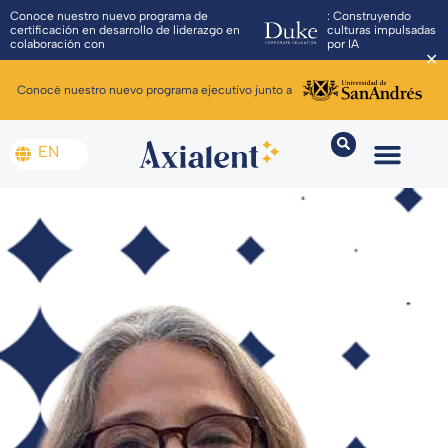
Conoce nuestro nuevo programa de
: Construyendo
certificación en desarrollo de liderazgo en
culturas impulsadas
colaboración con
por IA
✕
Conocé nuestro nuevo programa ejecutivo junto a
EN