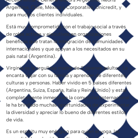
Argentina, Chile, México y Corporativo, Unicredit, y
para muchos clientes individuales.​
Está muy comprometida con el trabajo social a través
de roles activos y ejecutivos en organizaciones
benéficas que tratan la integración de comunidades
internacionales y que apoyan a los necesitados en su
país natal (Argentina).​
Virginia es la orgullosa madre de 2 jóvenes adultos. Le
encanta viajar con su familia y aprender de diferentes
culturas y personas. Haber vivido en 5 países diferentes
(Argentina, Suiza, España, Italia y Reino Unido) y estar
completamente inmersa en la comunidad internacional
le ha brindado muchas oportunidades de experimentar
la diversidad y apreciar lo bueno de diferentes estilos
de vida.​
Es un espíritu muy enérgico para quien el yoga, las