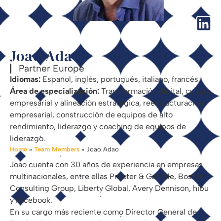
Joao Adao
Partner Europe
Idiomas:
Español, inglés, portugués, italiano, francés.
Área de especialización:
Transformación digital, cultura
empresarial y alineación estratégica, reestructuración
empresarial, construcción de equipos de alto
rendimiento, liderazgo y coaching de equipos de
liderazgo.
Home
»
Team Members
»
Joao Adao
Joao cuenta con 30 años de experiencia en empresas
multinacionales, entre ellas Procter & Gamble, Boston
Consulting Group, Liberty Global, Avery Dennison, hibu
y Facebook.
En su cargo más reciente como Director General de