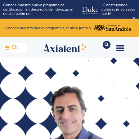
Conoce nuestro nuevo programa de
: Construyendo
certificación en desarrollo de liderazgo en
culturas impulsadas
colaboración con
por IA
✕
Conocé nuestro nuevo programa ejecutivo junto a
EN