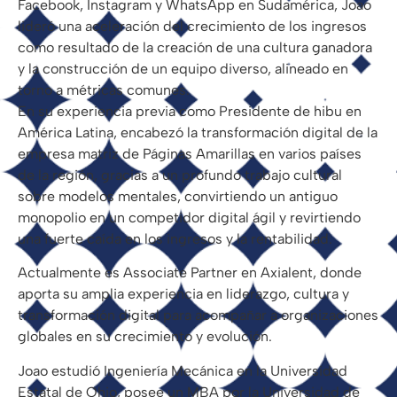
Facebook, Instagram y WhatsApp en Sudamérica, Joao
lideró una aceleración del crecimiento de los ingresos
como resultado de la creación de una cultura ganadora
y la construcción de un equipo diverso, alineado en
torno a métricas comunes.
En su experiencia previa como Presidente de hibu en
América Latina, encabezó la transformación digital de la
empresa matriz de Páginas Amarillas en varios países
de la región, gracias a un profundo trabajo cultural
sobre modelos mentales, convirtiendo un antiguo
monopolio en un competidor digital ágil y revirtiendo
una fuerte caída en los ingresos y la rentabilidad.
Actualmente es Associate Partner en Axialent, donde
aporta su amplia experiencia en liderazgo, cultura y
transformación digital para acompañar a organizaciones
globales en su crecimiento y evolución.
Joao estudió Ingeniería Mecánica en la Universidad
Estatal de Ohio, posee un MBA por la Universidad de