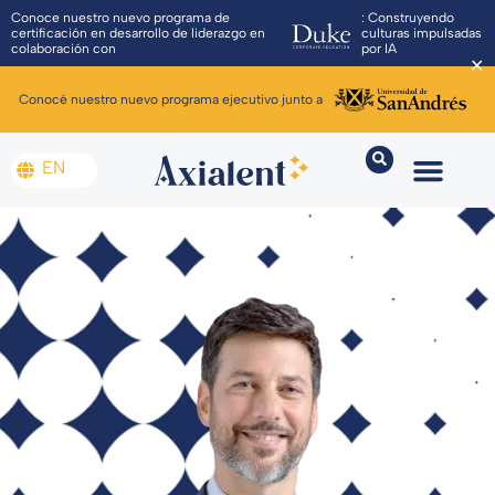
Conoce nuestro nuevo programa de
: Construyendo
certificación en desarrollo de liderazgo en
culturas impulsadas
colaboración con
por IA
✕
Conocé nuestro nuevo programa ejecutivo junto a
EN