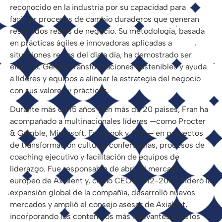
reconocido en la industria por su capacidad para
facilitar procesos de cambio duraderos que generan
resultados reales de negocio. Su metodología, basada
en prácticas ágiles e innovadoras aplicadas a
situaciones reales del día a día, ha demostrado ser
efectiva. Genera transformaciones sostenibles y ayuda
a líderes y equipos a alinear la estrategia del negocio
con sus valores y prácticas.
Durante más de 15 años y en más de 20 países, Fran ha
acompañado a multinacionales líderes —como Procter
& Gamble, Microsoft, Facebook y AXA— en proyectos
de transformación cultural, conferencias, procesos de
coaching ejecutivo y facilitación de equipos de
liderazgo. Fue responsable de abrir el mercado
europeo de Axialent y, como CEO (2012-2017), lideró la
expansión global de la compañía, desarrolló nuevos
mercados y amplió el consejo asesor de Axialent,
incorporando los contenidos más relevantes para los