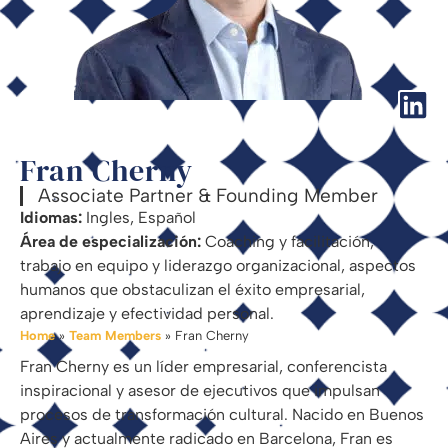
Fran Cherny
Associate Partner & Founding Member
Idiomas:
Ingles, Español
Área de especialización:
Coaching y facilitación,
trabajo en equipo y liderazgo organizacional, aspectos
humanos que obstaculizan el éxito empresarial,
aprendizaje y efectividad personal.
Home
»
Team Members
»
Fran Cherny
Fran Cherny es un líder empresarial, conferencista
inspiracional y asesor de ejecutivos que impulsan
procesos de transformación cultural. Nacido en Buenos
Aires y actualmente radicado en Barcelona, Fran es