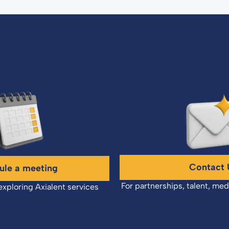
Contact 
ule a meeting
For partnerships, talent, med
exploring Axialent services