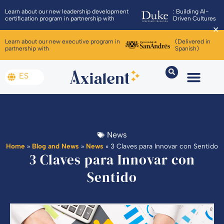
Learn about our new leadership development
: Building AI-
certification program in partnership with
Driven Cultures
✕
Learn about our new executive program in
(Delivered in
partnership with
Spanish)
ES
News
Home
»
Blog and News
»
News
»
3 Claves para Innovar con Sentido
3 Claves para Innovar con
Sentido